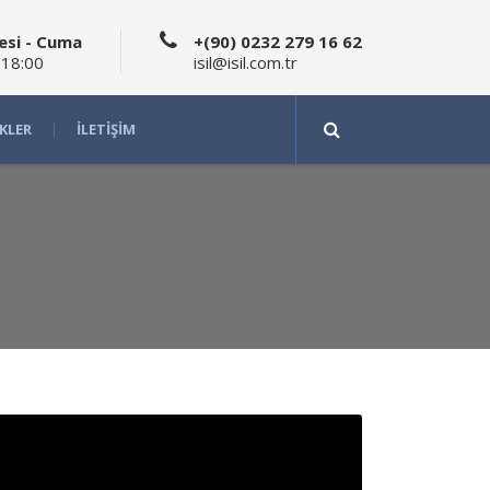
esi - Cuma
+(90) 0232 279 16 62
 18:00
isil@isil.com.tr
IKLER
İLETIŞIM