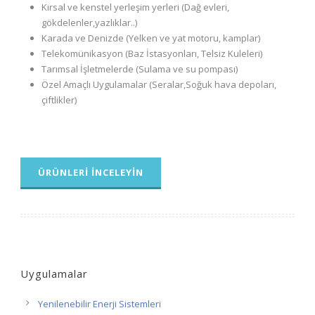
Kırsal ve kenstel yerleşim yerleri (Dağ evleri,
gökdelenler,yazlıklar..)
Karada ve Denizde (Yelken ve yat motoru, kamplar)
Telekomünikasyon (Baz İstasyonları, Telsiz Kuleleri)
Tarımsal İşletmelerde (Sulama ve su pompası)
Özel Amaçlı Uygulamalar (Seralar,Soğuk hava depoları,
çiftlikler)
ÜRÜNLERI İNCELEYIN
Uygulamalar
Yenilenebilir Enerji Sistemleri