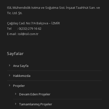
ISIL Mühendislik Isıtma ve Soğutma Sist. İnşaat Taahhüt San. ve
Tic. Ltd. Şti.
Çağdaş Cad. No:7/A Balçova – İZMİR
Tel : 0(232) 279 16 62
E-mail : isil@isil.com.tr
Sayfalar
Ana Sayfa
Hakkımızda
Projeler
Devam Eden Projeler
Tamamlanmış Projeler