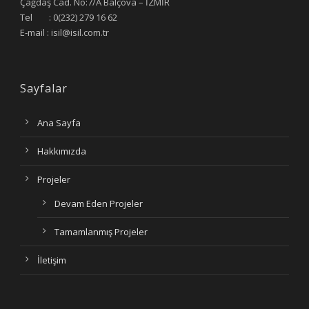
Çağdaş Cad. No:7/A Balçova – İZMİR
Tel : 0(232) 279 16 62
E-mail : isil@isil.com.tr
Sayfalar
Ana Sayfa
Hakkımızda
Projeler
Devam Eden Projeler
Tamamlanmış Projeler
İletişim