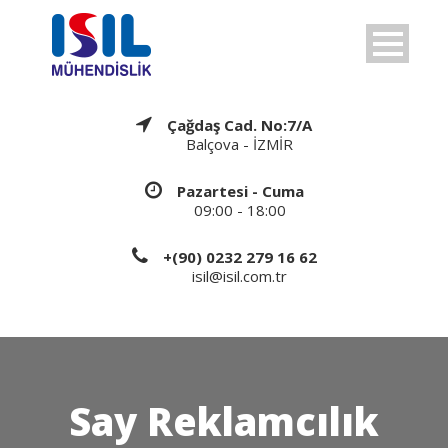
Çağdaş Cad. No:7/A
Balçova - İZMİR
Pazartesi - Cuma
09:00 - 18:00
+(90) 0232 279 16 62
isil@isil.com.tr
Say Reklamcılık