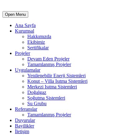
Open Menu
Ana Sayfa
Kurumsal
Hakkımızda
Ekibimiz
Sertifikalar
Projeler
Devam Eden Projeler
Tamamlanmış Projeler
Uygulamalar
Yenilenebilir Enerji Sistemleri
Konut – Villa Isıtma Sistemleri
Merkezi Isıtma Sistemleri
Doğalgaz
Soğutma Sistemleri
Su Grubu
Referanslar
Tamamlanmış Projeler
Duyurular
Bayilikler
İletişim