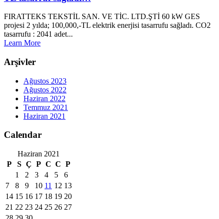
FIRATTEKS TEKSTİL SAN. VE TİC. LTD.ŞTİ 60 kW GES
projesi 2 yılda; 100,000,-TL elektrik enerjisi tasarrufu sağladı. CO2
tasarrufu : 2041 adet...
Learn More
Arşivler
Ağustos 2023
Ağustos 2022
Haziran 2022
Temmuz 2021
Haziran 2021
Calendar
Haziran 2021
P
S
Ç
P
C
C
P
1
2
3
4
5
6
7
8
9
10
11
12
13
14
15
16
17
18
19
20
21
22
23
24
25
26
27
28
29
30