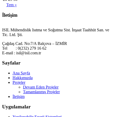
Tem »
İletişim
ISIL Mühendislik Isıtma ve Soğutma Sist. İnşaat Taahhüt San. ve
Tic. Ltd. Şti.
Çağdaş Cad. No:7/A Balçova – İZMİR
Tel : 0(232) 279 16 62
E-mail : isil@isil.com.tr
Sayfalar
Ana Sayfa
Hakkımızda
Projeler
Devam Eden Projeler
Tamamlanmış Projeler
İletişim
Uygulamalar
Yenilenebilir Enerji Sistemleri