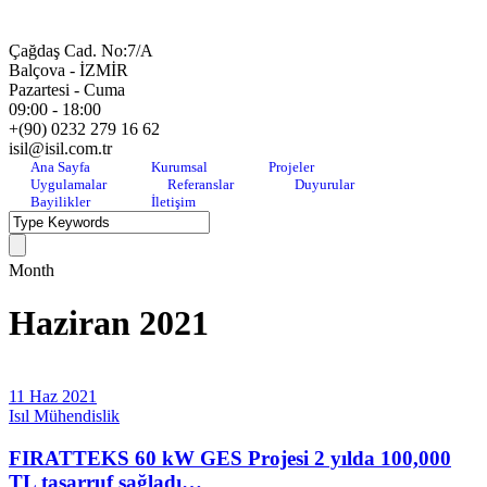
Çağdaş Cad. No:7/A
Balçova - İZMİR
Pazartesi - Cuma
09:00 - 18:00
+(90) 0232 279 16 62
isil@isil.com.tr
Ana Sayfa
Kurumsal
Projeler
Uygulamalar
Referanslar
Duyurular
Bayilikler
İletişim
Month
Haziran 2021
11 Haz 2021
Isıl Mühendislik
FIRATTEKS 60 kW GES Projesi 2 yılda 100,000
TL tasarruf sağladı…