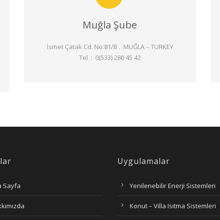
Muğla Şube
İsmet Çatak Cd. No:81/B . MUĞLA – TURKEY
Tel : 0(533) 280 45 42
lar
Uygulamalar
 Sayfa
Yenilenebilir Enerji Sistemleri
kkımızda
Konut – Villa Isıtma Sistemleri