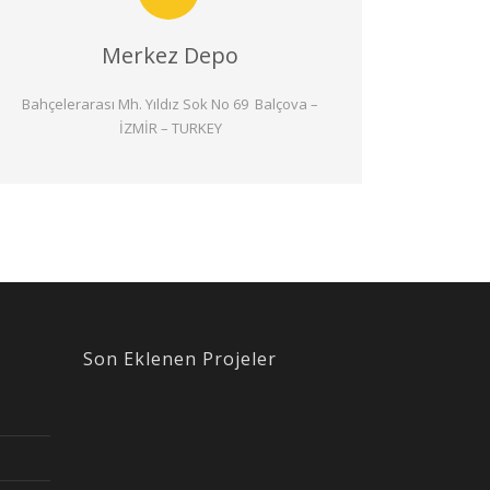
Merkez Depo
Bahçelerarası Mh. Yıldız Sok No 69 Balçova –
İZMİR – TURKEY
Son Eklenen Projeler