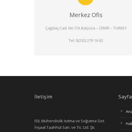
Merkez Ofis
Çağdaş Cad. No:7/A Balçova – İZMİR – TURKEY
Tel: 0(232) 279 16 62
İletişim
Sayfa
Ana
ISIL Mühendislik Isıtma ve Soğutma Sist.
Ha
İnşaat Taahhüt San. ve Tic. Ltd. Şti.