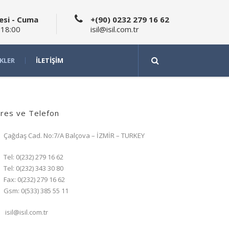
esi - Cuma
+(90) 0232 279 16 62
 18:00
isil@isil.com.tr
IKLER
İLETIŞIM
res ve Telefon
Çağdaş Cad. No:7/A Balçova – İZMİR – TURKEY
Tel: 0(232) 279 16 62
Tel: 0(232) 343 30 80
Fax: 0(232) 279 16 62
Gsm: 0(533) 385 55 11
isil@isil.com.tr