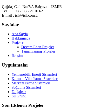
Çağdaş Cad. No:7/A Balçova – İZMİR
Tel : 0(232) 279 16 62
E-mail : isil@isil.com.tr
Sayfalar
Ana Sayfa
Hakkımızda
Projeler
Devam Eden Projeler
Tamamlanmış Projeler
İletişim
Uygulamalar
Yenilenebilir Enerji Sistemleri
Konut – Villa Isıtma Sistemleri
Merkezi Isıtma Sistemleri
Soğutma Sistemleri
Doğalgaz
Su Grubu
Son Eklenen Projeler