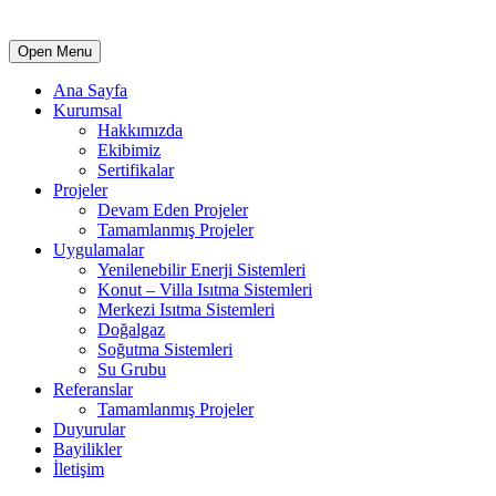
Open Menu
Ana Sayfa
Kurumsal
Hakkımızda
Ekibimiz
Sertifikalar
Projeler
Devam Eden Projeler
Tamamlanmış Projeler
Uygulamalar
Yenilenebilir Enerji Sistemleri
Konut – Villa Isıtma Sistemleri
Merkezi Isıtma Sistemleri
Doğalgaz
Soğutma Sistemleri
Su Grubu
Referanslar
Tamamlanmış Projeler
Duyurular
Bayilikler
İletişim