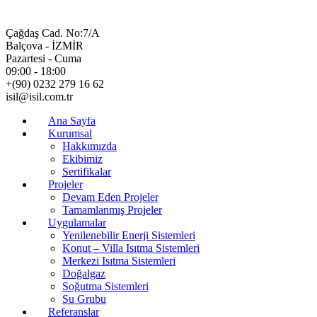
Çağdaş Cad. No:7/A
Balçova - İZMİR
Pazartesi - Cuma
09:00 - 18:00
+(90) 0232 279 16 62
isil@isil.com.tr
Ana Sayfa
Kurumsal
Hakkımızda
Ekibimiz
Sertifikalar
Projeler
Devam Eden Projeler
Tamamlanmış Projeler
Uygulamalar
Yenilenebilir Enerji Sistemleri
Konut – Villa Isıtma Sistemleri
Merkezi Isıtma Sistemleri
Doğalgaz
Soğutma Sistemleri
Su Grubu
Referanslar