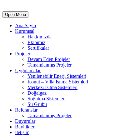
Open Menu
Ana Sayfa
Kurumsal
Hakkımızda
Ekibimiz
Sertifikalar
Projeler
Devam Eden Projeler
Tamamlanmış Projeler
Uygulamalar
Yenilenebilir Enerji Sistemleri
Konut – Villa Isıtma Sistemleri
Merkezi Isıtma Sistemleri
Doğalgaz
Soğutma Sistemleri
Su Grubu
Referanslar
Tamamlanmış Projeler
Duyurular
Bayilikler
İletişim