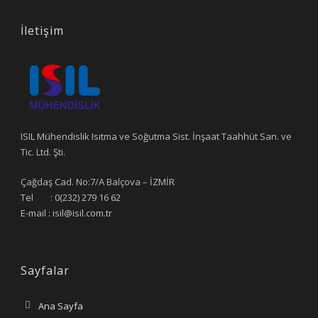
İletişim
ISIL Mühendislik Isıtma ve Soğutma Sist. İnşaat Taahhüt San. ve
Tic. Ltd. Şti.
Çağdaş Cad. No:7/A Balçova – İZMİR
Tel : 0(232) 279 16 62
E-mail : isil@isil.com.tr
Sayfalar
Ana Sayfa