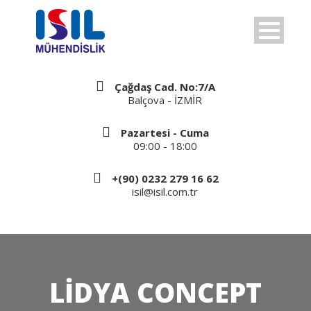
Çağdaş Cad. No:7/A
Balçova - İZMİR
Pazartesi - Cuma
09:00 - 18:00
+(90) 0232 279 16 62
isil@isil.com.tr
LİDYA CONCEPT