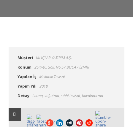
Müşteri
KILIÇLAR YATIRIM A.Ş.
Konum
254/40. Sok. No 57 BUCA / İZMİR
Yapılan İş
Mekanik Tesisat
Yapım Yılı
2018
Detay
Isıtma, soğutma, sıhhi tesisat, havalndırma