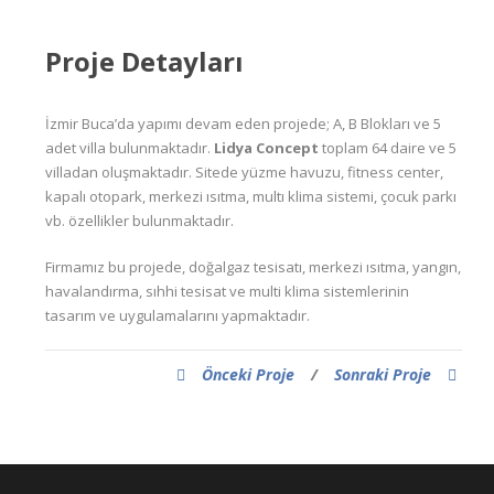
Proje Detayları
İzmir Buca’da yapımı devam eden projede; A, B Blokları ve 5
adet villa bulunmaktadır.
Lidya Concept
toplam 64 daire ve 5
villadan oluşmaktadır. Sitede yüzme havuzu, fitness center,
kapalı otopark, merkezi ısıtma, multı klima sistemi, çocuk parkı
vb. özellikler bulunmaktadır.
Firmamız bu projede, doğalgaz tesisatı, merkezi ısıtma, yangın,
havalandırma, sıhhi tesisat ve multi klima sistemlerinin
tasarım ve uygulamalarını yapmaktadır.
Önceki Proje
/
Sonraki Proje