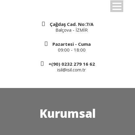
Çağdaş Cad. No:7/A
Balçova - İZMİR
Pazartesi - Cuma
09:00 - 18:00
+(90) 0232 279 16 62
isil@isil.com.tr
Kurumsal