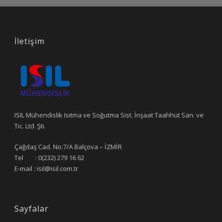
İletişim
ISIL Mühendislik Isıtma ve Soğutma Sist. İnşaat Taahhüt San. ve
Tic. Ltd. Şti.
Çağdaş Cad. No:7/A Balçova – İZMİR
Tel : 0(232) 279 16 62
E-mail : isil@isil.com.tr
Sayfalar