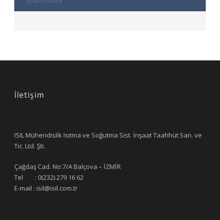
İletişim
ISIL Mühendislik Isıtma ve Soğutma Sist. İnşaat Taahhüt San. ve
Tic. Ltd. Şti.
Çağdaş Cad. No:7/A Balçova – İZMİR
Tel : 0(232) 279 16 62
E-mail : isil@isil.com.tr