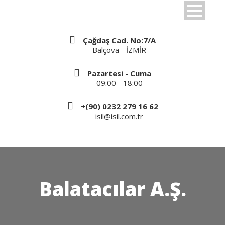
Çağdaş Cad. No:7/A
Balçova - İZMİR
Pazartesi - Cuma
09:00 - 18:00
+(90) 0232 279 16 62
isil@isil.com.tr
Balatacılar A.Ş.