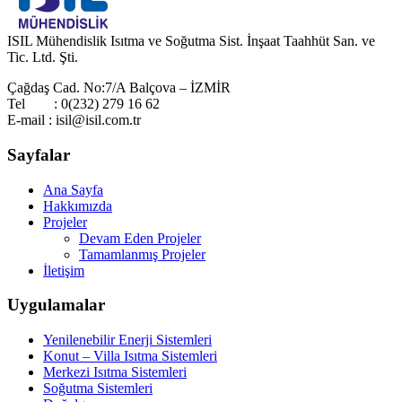
ISIL Mühendislik Isıtma ve Soğutma Sist. İnşaat Taahhüt San. ve
Tic. Ltd. Şti.
Çağdaş Cad. No:7/A Balçova – İZMİR
Tel : 0(232) 279 16 62
E-mail : isil@isil.com.tr
Sayfalar
Ana Sayfa
Hakkımızda
Projeler
Devam Eden Projeler
Tamamlanmış Projeler
İletişim
Uygulamalar
Yenilenebilir Enerji Sistemleri
Konut – Villa Isıtma Sistemleri
Merkezi Isıtma Sistemleri
Soğutma Sistemleri