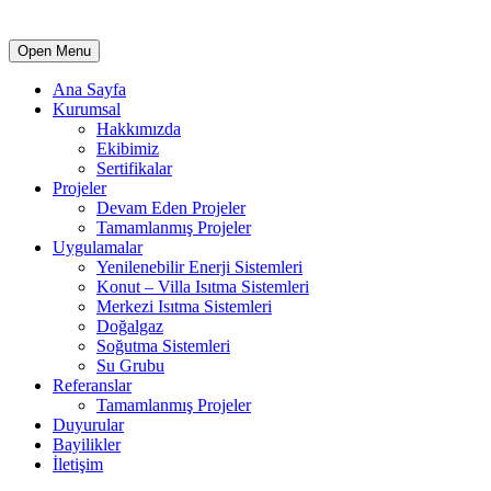
Open Menu
Ana Sayfa
Kurumsal
Hakkımızda
Ekibimiz
Sertifikalar
Projeler
Devam Eden Projeler
Tamamlanmış Projeler
Uygulamalar
Yenilenebilir Enerji Sistemleri
Konut – Villa Isıtma Sistemleri
Merkezi Isıtma Sistemleri
Doğalgaz
Soğutma Sistemleri
Su Grubu
Referanslar
Tamamlanmış Projeler
Duyurular
Bayilikler
İletişim