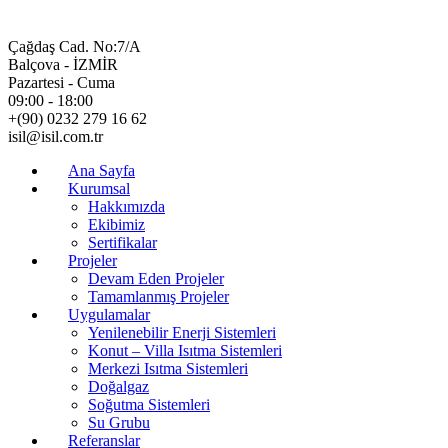
Çağdaş Cad. No:7/A
Balçova - İZMİR
Pazartesi - Cuma
09:00 - 18:00
+(90) 0232 279 16 62
isil@isil.com.tr
Ana Sayfa
Kurumsal
Hakkımızda
Ekibimiz
Sertifikalar
Projeler
Devam Eden Projeler
Tamamlanmış Projeler
Uygulamalar
Yenilenebilir Enerji Sistemleri
Konut – Villa Isıtma Sistemleri
Merkezi Isıtma Sistemleri
Doğalgaz
Soğutma Sistemleri
Su Grubu
Referanslar