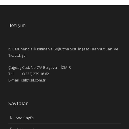
İletişim
ISIL Mühendislik Isıtma ve Soğutma Sist. İnşaat Taahhüt San. ve
Tic. Ltd. Şti.
Çağdaş Cad. No:7/A Balçova – İZMİR
Tel : 0(232) 279 16 62
E-mail : isil@isil.com.tr
Sayfalar
Ana Sayfa