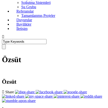
Soğutma Sistemleri
Su Grubu
Referanslar
Tamamlanmış Projeler
Duyurular
Bayilikler
İletişim
Özsüt
Özsüt
Share