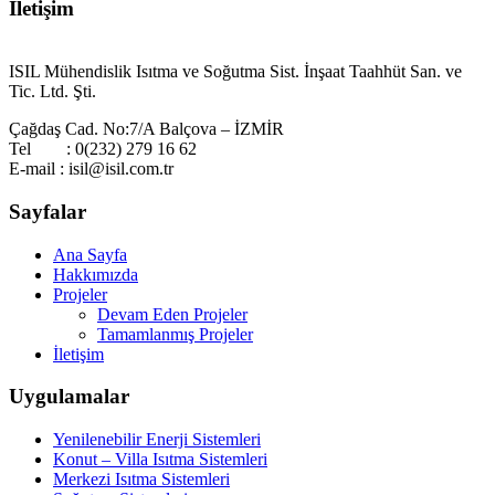
İletişim
ISIL Mühendislik Isıtma ve Soğutma Sist. İnşaat Taahhüt San. ve
Tic. Ltd. Şti.
Çağdaş Cad. No:7/A Balçova – İZMİR
Tel : 0(232) 279 16 62
E-mail : isil@isil.com.tr
Sayfalar
Ana Sayfa
Hakkımızda
Projeler
Devam Eden Projeler
Tamamlanmış Projeler
İletişim
Uygulamalar
Yenilenebilir Enerji Sistemleri
Konut – Villa Isıtma Sistemleri
Merkezi Isıtma Sistemleri