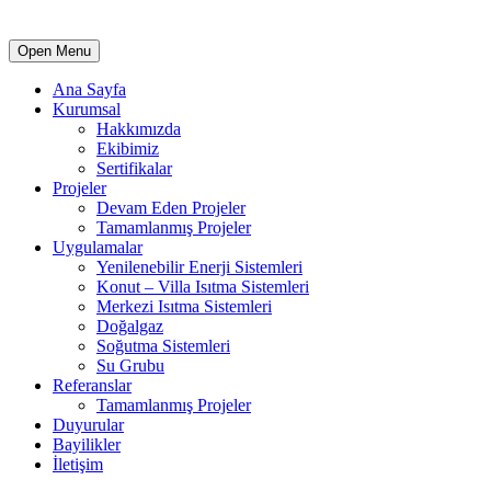
Open Menu
Ana Sayfa
Kurumsal
Hakkımızda
Ekibimiz
Sertifikalar
Projeler
Devam Eden Projeler
Tamamlanmış Projeler
Uygulamalar
Yenilenebilir Enerji Sistemleri
Konut – Villa Isıtma Sistemleri
Merkezi Isıtma Sistemleri
Doğalgaz
Soğutma Sistemleri
Su Grubu
Referanslar
Tamamlanmış Projeler
Duyurular
Bayilikler
İletişim