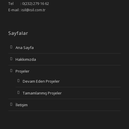
Tel : 0(232) 279 16 62
E-mail : isil@isil.com.tr
Sayfalar
Ana Sayfa
Hakkımızda
Projeler
Devam Eden Projeler
Tamamlanmış Projeler
İletişim