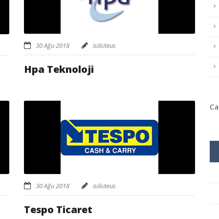
30 Ağu 2018
isilsiteus
Hpa Teknoloji
Ca
30 Ağu 2018
isilsiteus
Tespo Ticaret