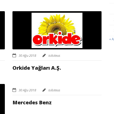
« 
30 Ağu 2018
isilsiteus
Orkide Yağları A.Ş.
30 Ağu 2018
isilsiteus
Mercedes Benz