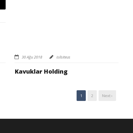
30 Ağu 2018
isilsiteus
Kavuklar Holding
1
2
Next ›