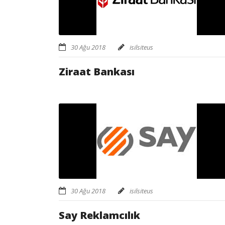
30 Ağu 2018
isilsiteus
Ziraat Bankası
30 Ağu 2018
isilsiteus
Say Reklamcılık