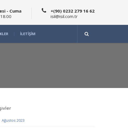
esi - Cuma
+(90) 0232 279 16 62
 18:00
isil@isil.com.tr
IKLER
İLETIŞIM
şivler
Ağustos 2023