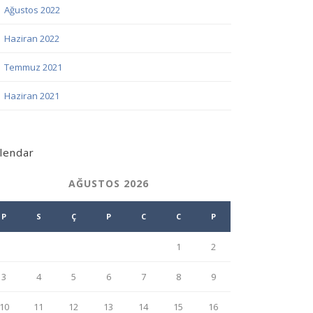
Ağustos 2022
Haziran 2022
Temmuz 2021
Haziran 2021
lendar
AĞUSTOS 2026
P
S
Ç
P
C
C
P
1
2
3
4
5
6
7
8
9
10
11
12
13
14
15
16