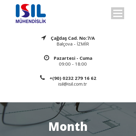
Çağdaş Cad. No:7/A
Balçova - İZMİR
Pazartesi - Cuma
09:00 - 18:00
+(90) 0232 279 16 62
isil@isil.com.tr
Month