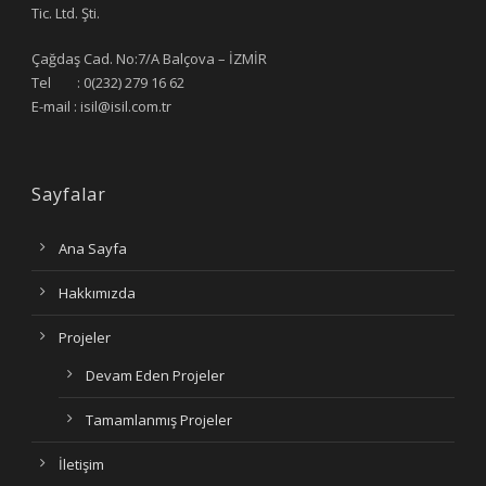
Tic. Ltd. Şti.
Çağdaş Cad. No:7/A Balçova – İZMİR
Tel : 0(232) 279 16 62
E-mail : isil@isil.com.tr
Sayfalar
Ana Sayfa
Hakkımızda
Projeler
Devam Eden Projeler
Tamamlanmış Projeler
İletişim