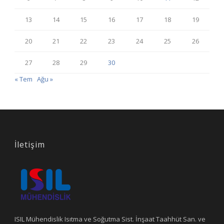
13
14
15
16
17
18
19
20
21
22
23
24
25
26
27
28
29
30
« Tem
Ağu »
İletişim
ISIL Mühendislik Isıtma ve Soğutma Sist. İnşaat Taahhüt San. ve